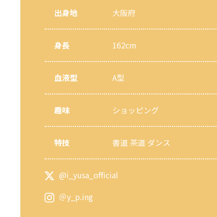
出身地
大阪府
身長
162cm
血液型
A型
趣味
ショッピング
特技
書道 茶道 ダンス
@i_yusa_official
＠y_p.ing