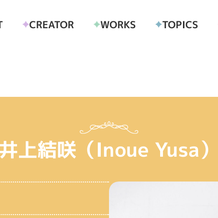
CREATOR
T
TOPICS
WORKS
井上結咲（Inoue Yusa